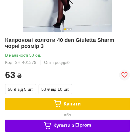
Капронові колготи 40 den Giuletta Sharm
чорні розмір 3
В наявності 50 од.
Код: SH-401379
Опт і роздріб
63
₴
58 ₴
від 5 шт.
53 ₴
від 10 шт.
Купити
або
Купити з