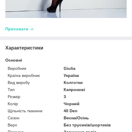
Приховати
Характеристики
Основні
Виробник
Giulia
Країна виробник
Україна
Вид виробу
Колготки
Тип
Капронові
Розмір
3
Колір
Чорний
Щільність тканини
40 Den
Сезон
Весна/Осінь
Верх
Без трусиків/шортиків
Посадка
Завищена талія