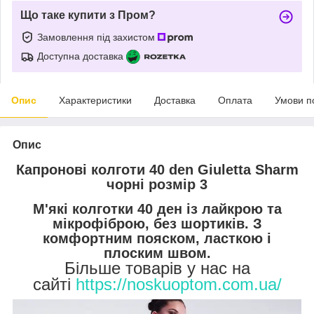
Що таке купити з Пром?
Замовлення під захистом
Доступна доставка
Опис
Характеристики
Доставка
Оплата
Умови п
Опис
Капронові колготи 40 den Giuletta Sharm
чорні розмір 3
М'які колготки 40 ден із лайкрою та
мікрофіброю, без шортиків. З
комфортним пояском, ласткою і
плоским швом.
Більше товарів у нас на
сайті
https://noskuoptom.com.ua/