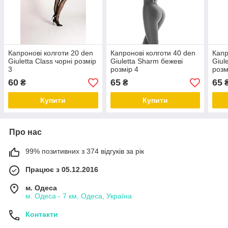
Капронові колготи 20 den
Капронові колготи 40 den
Капр
Giuletta Class чорні розмір
Giuletta Sharm бежеві
Giul
3
розмір 4
розм
60
65
65
₴
₴
Купити
Купити
Про нас
99% позитивних з 374 відгуків за рік
Працює з 05.12.2016
м. Одеса
м. Одеса - 7 км, Одеса, Україна
Контакти