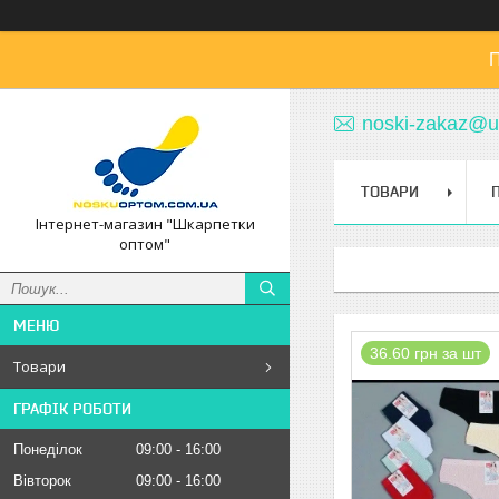
П
noski-zakaz@u
ТОВАРИ
Інтернет-магазин "Шкарпетки
оптом"
36.60 грн за шт
Товари
ГРАФІК РОБОТИ
Понеділок
09:00
16:00
Вівторок
09:00
16:00