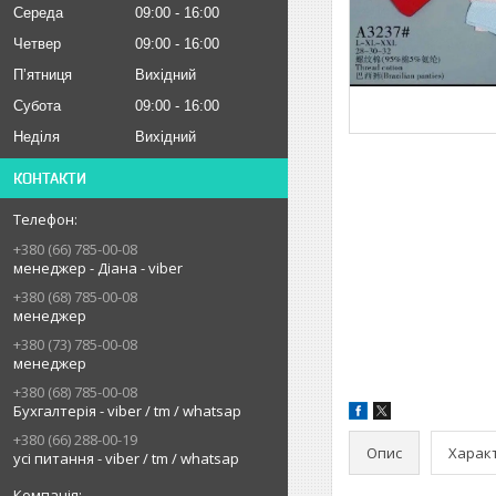
Середа
09:00
16:00
Четвер
09:00
16:00
Пʼятниця
Вихідний
Субота
09:00
16:00
Неділя
Вихідний
КОНТАКТИ
+380 (66) 785-00-08
менеджер - Діана - viber
+380 (68) 785-00-08
менеджер
+380 (73) 785-00-08
менеджер
+380 (68) 785-00-08
Бухгалтерія - viber / tm / whatsap
+380 (66) 288-00-19
Опис
Харак
усі питання - viber / tm / whatsap