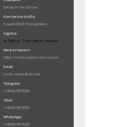
Шкарпетки Оптом
Куций Юрій Леонідович
м. Одеса - 7 км, Одеса, Україна
https://noskuoptom.com.ua/ua/
noski-zakaz@ukr.net
+380667850008
+380667850008
+380667850008