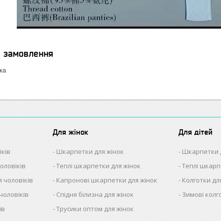
я замовлення
ка
Для жінок
Для дітей
іків
Шкарпетки для жінок
Шкарпетки 
оловіків
Теплі шкарпетки для жінок
Теплі шкарп
 чоловіків
Капронові шкарпетки для жінок
Колготки дл
чоловіків
Спідня білизна для жінок
Зимові колг
ів
Трусики оптом для жінок