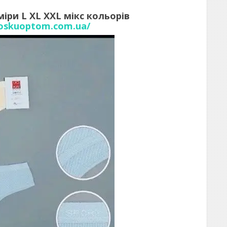
іри L XL XXL мікс кольорів
noskuoptom.com.ua/