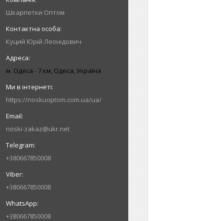
Шкарпетки Оптом
Куций Юрій Леонідович
м. Одеса - 7 км, Одеса, Україна
https://noskuoptom.com.ua/ua/
noski-zakaz@ukr.net
+380667850008
+380667850008
+380667850008