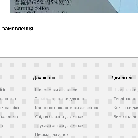
я замовлення
Для жінок
Для дітей
іків
Шкарпетки для жінок
Шкарпетки 
оловіків
Теплі шкарпетки для жінок
Теплі шкарп
 чоловіків
Капронові шкарпетки для жінок
Колготки дл
чоловіків
Спідня білизна для жінок
Зимові колг
ів
Трусики оптом для жінок
в
Піжами для жінок