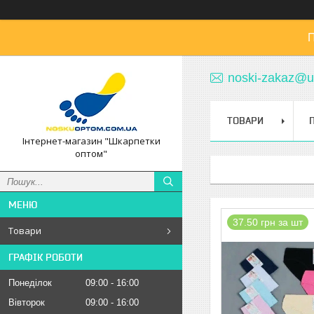
П
noski-zakaz@u
ТОВАРИ
Інтернет-магазин "Шкарпетки
оптом"
37.50 грн за шт
Товари
ГРАФІК РОБОТИ
Понеділок
09:00
16:00
Вівторок
09:00
16:00