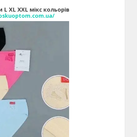
 L XL XXL мікс кольорів
noskuoptom.com.ua/