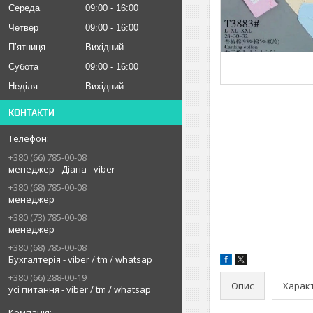
Середа
09:00
16:00
Четвер
09:00
16:00
Пʼятниця
Вихідний
Субота
09:00
16:00
Неділя
Вихідний
КОНТАКТИ
+380 (66) 785-00-08
менеджер - Діана - viber
+380 (68) 785-00-08
менеджер
+380 (73) 785-00-08
менеджер
+380 (68) 785-00-08
Бухгалтерія - viber / tm / whatsap
+380 (66) 288-00-19
Опис
Харак
усі питання - viber / tm / whatsap