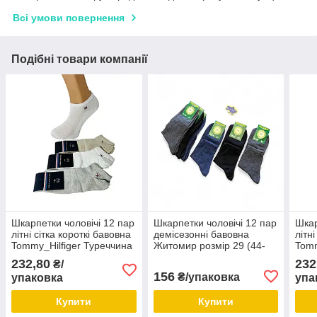
Всі умови повернення
Подібні товари компанії
Шкарпетки чоловічі 12 пар
Шкарпетки чоловічі 12 пар
Шкар
літні сітка короткі бавовна
демісезонні бавовна
літн
Tommy_Hilfiger Туреччина
Житомир розмір 29 (44-
Tomm
розмір 39-42 світлий мікс
46) мікс кольорів
розм
232,80
232
₴/
кольорів
коль
156
₴/упаковка
упаковка
упа
Купити
Купити