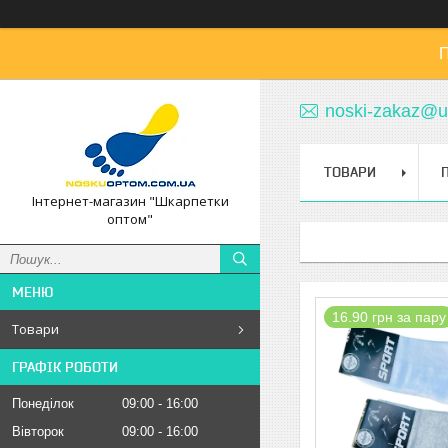
П
noski-zakaz@u
ТОВАРИ
Інтернет-магазин "Шкарпетки
оптом"
16.90 грн за пару
Товари
ГРАФІК РОБОТИ
Понеділок
09:00
16:00
Вівторок
09:00
16:00