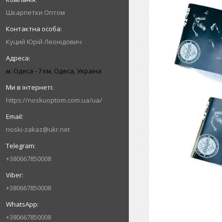
Шкарпетки Оптом
Куций Юрій Леонідович
м. Одеса - 7 км, Одеса, Україна
https://noskuoptom.com.ua/ua/
noski-zakaz@ukr.net
+380667850008
+380667850008
+380667850008