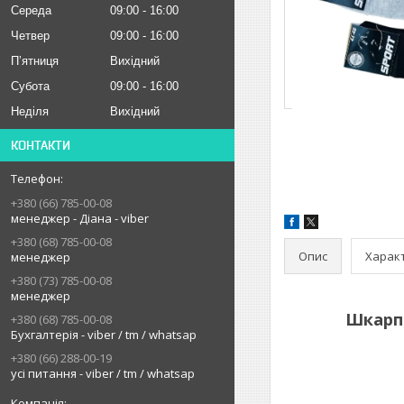
Середа
09:00
16:00
Четвер
09:00
16:00
Пʼятниця
Вихідний
Субота
09:00
16:00
Неділя
Вихідний
КОНТАКТИ
+380 (66) 785-00-08
менеджер - Діана - viber
+380 (68) 785-00-08
Опис
Харак
менеджер
+380 (73) 785-00-08
менеджер
Шкарпе
+380 (68) 785-00-08
Бухгалтерія - viber / tm / whatsap
+380 (66) 288-00-19
усі питання - viber / tm / whatsap