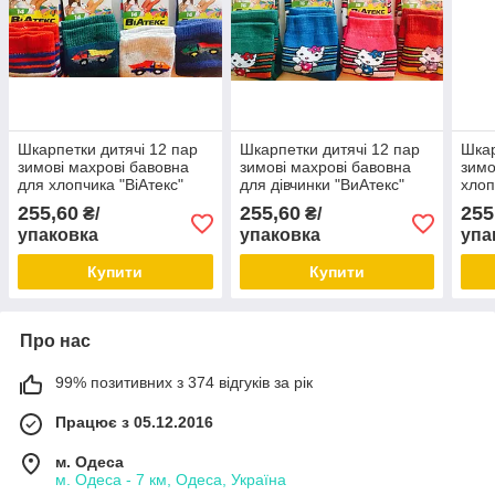
Шкарпетки дитячі 12 пар
Шкарпетки дитячі 12 пар
Шкар
зимові махрові бавовна
зимові махрові бавовна
зимо
для хлопчика "ВіАтекс"
для дівчинки "ВиАтекс"
хлоп
розмір 14 (23-25) мікс
розмір 16 (26-28) мікс
12 (
255,60
255,60
255
₴/
₴/
кольорів
кольорів
упаковка
упаковка
упа
Купити
Купити
Про нас
99% позитивних з 374 відгуків за рік
Працює з 05.12.2016
м. Одеса
м. Одеса - 7 км, Одеса, Україна