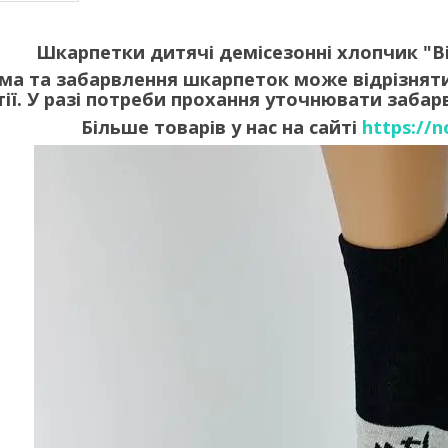
Шкарпетки дитячі демісезонні хлопчик "ВіА
ама та забарвлення шкарпеток може відрізняти
тії. У разі потреби прохання уточнювати заба
Більше товарів у нас на сайті
https://