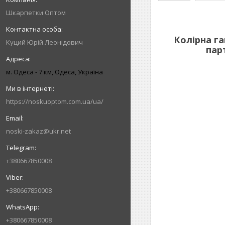
Шкарпетки Оптом
Колірна г
Куций Юрій Леонідович
пар
м. Одеса - 7 км, Одеса, Україна
https://noskuoptom.com.ua/ua/
noski-zakaz@ukr.net
+380667850008
+380667850008
+380667850008