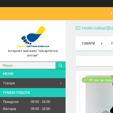
П
noski-zakaz@u
ТОВАРИ
Інтернет-магазин "Шкарпетки
оптом"
17.90 грн за пару
Товари
ГРАФІК РОБОТИ
Понеділок
09:00
16:00
Вівторок
09:00
16:00