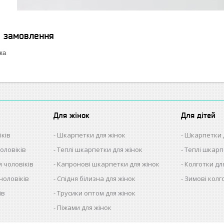
я замовлення
ка
Для жінок
Для дітей
іків
Шкарпетки для жінок
Шкарпетки 
оловіків
Теплі шкарпетки для жінок
Теплі шкарп
 чоловіків
Капронові шкарпетки для жінок
Колготки дл
чоловіків
Спідня білизна для жінок
Зимові колг
ів
Трусики оптом для жінок
в
Піжами для жінок