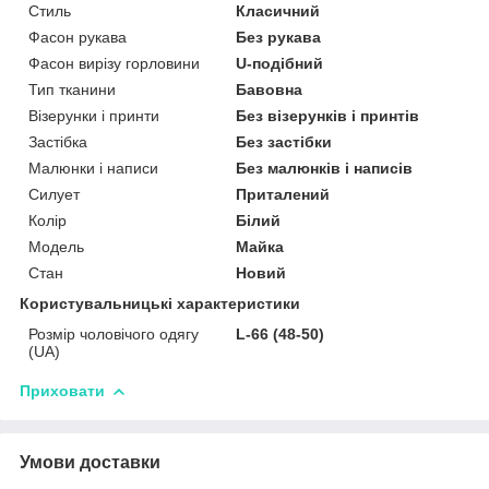
Стиль
Класичний
Фасон рукава
Без рукава
Фасон вирізу горловини
U-подібний
Тип тканини
Бавовна
Візерунки і принти
Без візерунків і принтів
Застібка
Без застібки
Малюнки і написи
Без малюнків і написів
Силует
Приталений
Колір
Білий
Модель
Майка
Стан
Новий
Користувальницькі характеристики
Розмір чоловічого одягу
L-66 (48-50)
(UA)
Приховати
Умови доставки