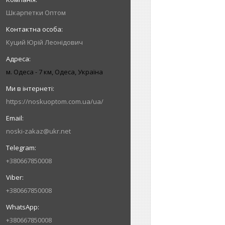
Шкарпетки Оптом
Куций Юрій Леонідович
м. Одеса - 7 км, Одеса, Україна
https://noskuoptom.com.ua/ua/
noski-zakaz@ukr.net
+380667850008
+380667850008
+380667850008