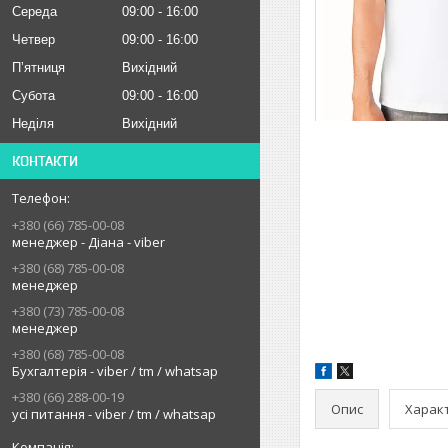
Середа
09:00
16:00
Четвер
09:00
16:00
Пʼятниця
Вихідний
Субота
09:00
16:00
Неділя
Вихідний
КОНТАКТИ
+380 (66) 785-00-08
менеджер - Діана - viber
+380 (68) 785-00-08
менеджер
+380 (73) 785-00-08
менеджер
+380 (68) 785-00-08
Бухгалтерія - viber / tm / whatsap
+380 (66) 288-00-19
Опис
Харак
усі питання - viber / tm / whatsap