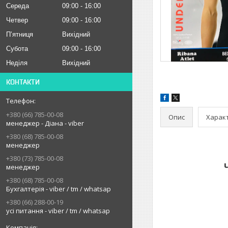
Середа
09:00
16:00
Четвер
09:00
16:00
Пʼятниця
Вихідний
Субота
09:00
16:00
Неділя
Вихідний
КОНТАКТИ
+380 (66) 785-00-08
Опис
Харак
менеджер - Діана - viber
+380 (68) 785-00-08
менеджер
+380 (73) 785-00-08
менеджер
+380 (68) 785-00-08
Бухгалтерія - viber / tm / whatsap
+380 (66) 288-00-19
усі питання - viber / tm / whatsap