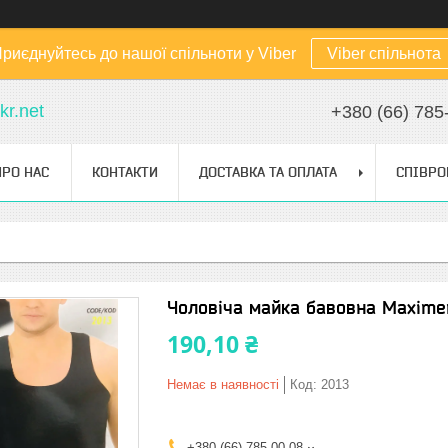
риєднуйтесь до нашої спільноти у Viber
Viber спільнота
kr.net
+380 (66) 785
ПРО НАС
КОНТАКТИ
ДОСТАВКА ТА ОПЛАТА
СПІВРО
Чоловіча майка бавовна Maximen
190,10 ₴
Немає в наявності
Код:
2013
+380 (66) 785-00-08