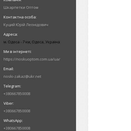
Шкарпетки Оптом
Куций Юрій Леонідович
м. Одеса - 7 км, Одеса, Україна
https://noskuoptom.com.ua/ua/
noski-zakaz@ukr.net
+380667850008
+380667850008
+380667850008